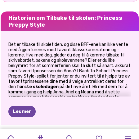
Historien om Tilbake til skolen: Princess
Preppy Style
Det er tilbake til skoletiden, og disse BFF-ene kan ikke vente
med å gjenforenes med favorittklassekameratene og -
lærerne. Hva med deg, gleder du deg til å komme tilbake til
skrivebordet, bøkene og skolevennene? Eller er du like
bekymret for at sommerferien skal ta slutt så snart, akkurat
som favorittprinsessen din Anna? I Back To School: Princess
Preppy Style-spillet for jenter er du invitert til å hjelpe tre av
favorittprinsessene dine med å velge antrekket deres for
den
første skoledagen
på det nye året. Bli med dem for å
komme i gang og hjelp Anna, Ariel og Moana med å sette
sammen de mest fasjonable antrekkene for den første
skoledagen! Miks og match plaggene og tilbehøret du liker
best, og gjør dem til «A»-studenter med bare noen få klikk.
Les mer
Ha en flott tid med å spille
skoledressspill
online på
Prinxy.app!
HIGHSCHOOL
GRADUATION
TIKTOK
JENNER
SUPERMODELL
KARDASHIANS
TOPPMODELL
LAG
DIN
POLYNESISK
TILBAKE
PRINSESSER
MONSTER