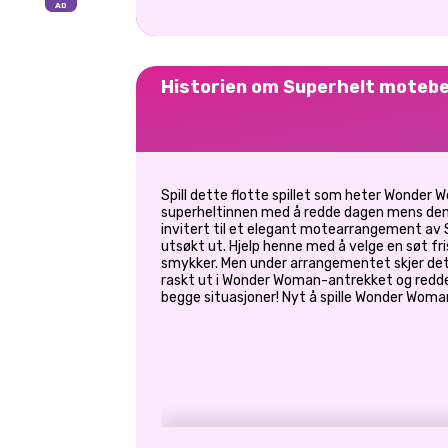
Historien om Superhelt moteb
Spill dette flotte spillet som heter Wonder
superheltinnen med å redde dagen mens den s
invitert til et elegant motearrangement av S
utsøkt ut. Hjelp henne med å velge en søt fri
smykker. Men under arrangementet skjer det 
raskt ut i Wonder Woman-antrekket og redde al
begge situasjoner! Nyt å spille Wonder Woma