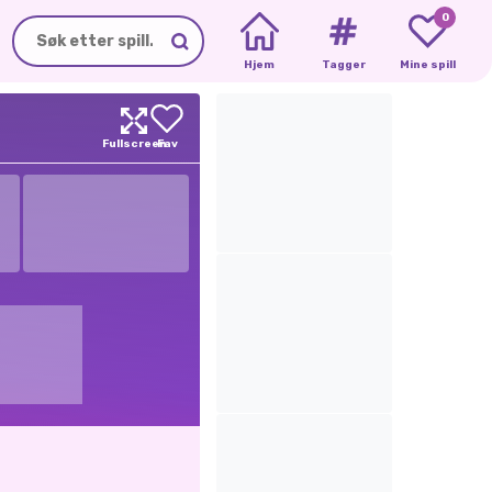
0
Hjem
Tagger
Mine spill