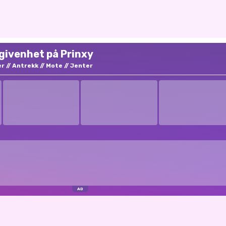
givenhet på Prinxy
er
Antrekk
Mote
Jenter