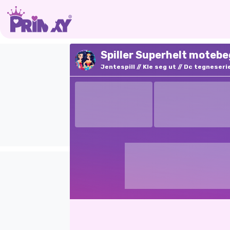
Spiller Superhelt motebe
Jentespill
Kle seg ut
Dc tegneseri