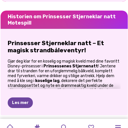
Historien om Prinsesser Stjerneklar natt
Motespill
Prinsesser Stjerneklar natt – Et
magisk strandbåleventyr!
Gjør deg klar for en koselig og magisk kveld med dine favoritt
Disney-prinsesser i
Prinsessenes Stjernenatt
! Jentene
drar til stranden for en uforglemmelig bålkveld, komplett
med fyrverkeri, varme drikker og stilige antrekk. Hjelp dem
med å kle seg i
koselige lag
, dekorere det perfekte
strandoppsettet og nyte en drømmeaktig kveld under de
glitrende stjernene. La oss få denne kvelden til å glitre!
Kle deg opp for en koselig kveld på
Les mer
stranden!
Når solen går ned, forvandles stranden til et magisk sted, og
PRINCESS
PRINCESSES
BABYDUKKEPR
KJENDISENS
BLONDINER
BESTE
DRESS-UP
BFF:
PRINSESSER
PRINCESS
SKURKER
ELIZA
OG
prinsessene trenger
de perfekte antrekkene
for en stilig