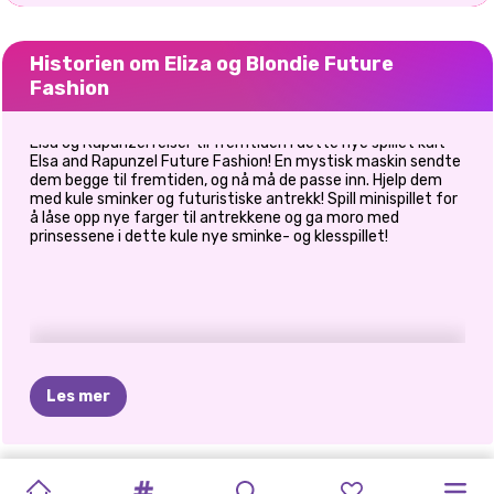
Historien om Eliza og Blondie Future
Fashion
Elsa og Rapunzel reiser til fremtiden i dette nye spillet kalt
Elsa and Rapunzel Future Fashion! En mystisk maskin sendte
dem begge til fremtiden, og nå må de passe inn. Hjelp dem
med kule sminker og futuristiske antrekk! Spill minispillet for
å låse opp nye farger til antrekkene og ga moro med
prinsessene i dette kule nye sminke- og klesspillet!
Les mer
TIKTOK
ELSA
OG
HVA
JEG
COPPELIA
UNICORNS
JADE'S
TVILLINGENES
RETRO
EVENTYR
DORAHS
PRINSESSE