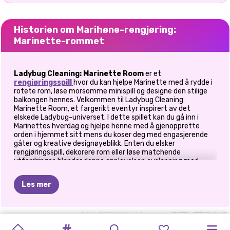
Historien om Marihøne-rengjøring:
Marinette-rommet
Ladybug Cleaning: Marinette Room
er et
rengjøringsspill
hvor du kan hjelpe Marinette med å rydde i
rotete rom, løse morsomme minispill og designe den stilige
balkongen hennes. Velkommen til Ladybug Cleaning:
Marinette Room, et fargerikt eventyr inspirert av det
elskede Ladybug-universet. I dette spillet kan du gå inn i
Marinettes hverdag og hjelpe henne med å gjenopprette
orden i hjemmet sitt mens du koser deg med engasjerende
gåter og kreative designøyeblikk. Enten du elsker
rengjøringsspill, dekorere rom eller løse matchende
utfordringer, blander denne opplevelsen avslapning med
morsom læring.
Les mer
🏠 Utforsk Marinettes hjem
I dette morsomme spillet for jenter kan dere reise gjennom
MIN
SORTER
TRIPPEL
DRØMMEROMMET:
STIKKET
SUPERHELTFIOLETT
STIKKET
ELLIE
NY
LADYBUG
forskjellige rom og steder som trenger et superheltpreg.