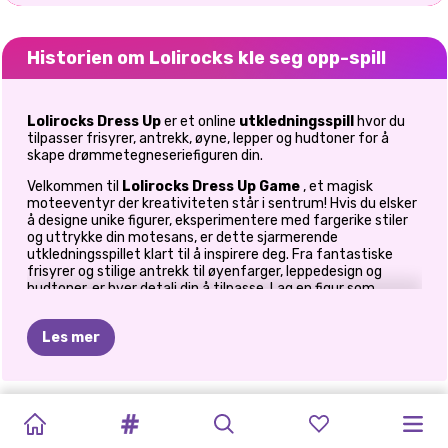
Historien om Lolirocks kle seg opp-spill
Lolirocks Dress Up
er et online
utkledningsspill
hvor du
tilpasser frisyrer, antrekk, øyne, lepper og hudtoner for å
skape drømmetegneseriefiguren din.
Velkommen til
Lolirocks Dress Up Game
, et magisk
moteeventyr der kreativiteten står i sentrum! Hvis du elsker
å designe unike figurer, eksperimentere med fargerike stiler
og uttrykke din motesans, er dette sjarmerende
utkledningsspillet klart til å inspirere deg. Fra fantastiske
frisyrer og stilige antrekk til øyenfarger, leppedesign og
hudtoner, er hver detalj din å tilpasse. Lag en figur som
gjenspeiler personligheten din, eller finn opp et helt nytt
moteikon. Mulighetene er nesten uendelige, og hver
Les mer
kombinasjon føles som en helt ny kreasjon. Enten du leter
etter morsomme utkledningsspill på nett eller lurer på hvor
du kan spille utkledningsspill, oppdager motefans ofte
spennende stylingeventyr på Prinxy, et populært reisemål
STRANGER
MONSTERJENTER
SAILOR
FINN
ET
PONNIJENTER
EVER
SISTERS
FAIRYTALE
JENTER
for kreative motespill.
ELLIES
ELLIES
THINGS-
I
MOON-
FORSKJELLER
EVENTYR
KLE
SEG
AFTER
DISCO
THRONECOMIN
GÅR
PÅ
POWERPUFF-
SAILOR
Lag din egen magiske motestjerne