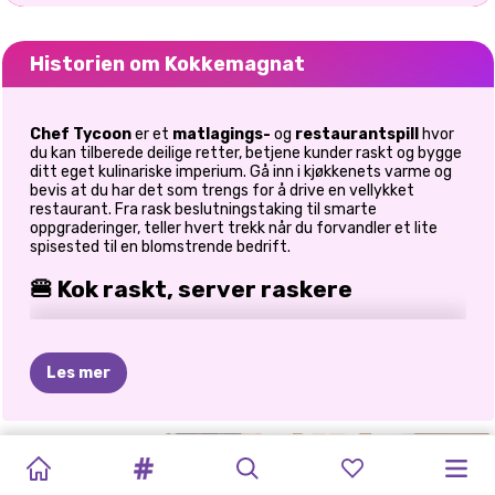
Historien om Kokkemagnat
Chef Tycoon
er et
matlagings-
og
restaurantspill
hvor
du kan tilberede deilige retter, betjene kunder raskt og bygge
ditt eget kulinariske imperium. Gå inn i kjøkkenets varme og
bevis at du har det som trengs for å drive en vellykket
restaurant. Fra rask beslutningstaking til smarte
oppgraderinger, teller hvert trekk når du forvandler et lite
spisested til en blomstrende bedrift.
🍔 Kok raskt, server raskere
Hastighet er alt på kjøkkenet.
Lage måltider basert på kundebestillinger
Les mer
Server rettene raskt for å holde tilfredsheten høy
Håndtere flere oppgaver samtidig
Hold deg rolig under press når tempoet øker
BURGERRESTAURANTSIMULATOR
MIN
GRAVID
MATVOGN:
MATLAGINGSIMPERIET
PIZZABAKER
COOKINGDOM:
HOTEL
Fra personlig erfaring starter ting enkelt, men når rushet
setter inn, vil du føle deg som en ekte kokk som sjonglerer
3D
TELEFONBUTIKK
MORSIMULATO
MATLAGINGSSPILL
–
LAG
MAT
FEVER
bestillinger non-stop!