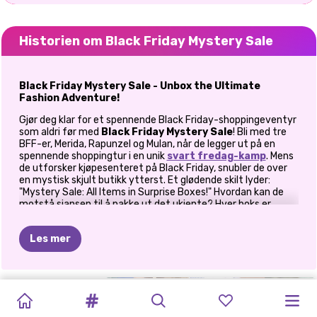
Historien om Black Friday Mystery Sale
Black Friday Mystery Sale - Unbox the Ultimate
Fashion Adventure!
Gjør deg klar for et spennende Black Friday-shoppingeventyr
som aldri før med
Black Friday Mystery Sale
! Bli med tre
BFF-er, Merida, Rapunzel og Mulan, når de legger ut på en
spennende shoppingtur i en unik
svart fredag-kamp
. Mens
de utforsker kjøpesenteret på Black Friday, snubler de over
en mystisk skjult butikk ytterst. Et glødende skilt lyder:
"Mystery Sale: All Items in Surprise Boxes!" Hvordan kan de
motstå sjansen til å pakke ut det ukjente? Hver boks er
vakkert pakket inn, og skjuler en overraskelse som kan være
en glamorøs designerkjole, stilige sko eller sære tilbehør!
Les mer
Hvordan spille Black Friday Mystery Sale?
I
Black Friday Mystery Sale
hjelper du BFF-ene med å
STILIKONER:
BLACKPINK
GLAM
HØSTENS
PRINSESSER
HØSTDRONNINGENS
ELIZA
PRINSESSERS
sette sammen imponerende utseende ved å bruke bare de
PRINSESSENS
MIN
PRINCESS
mystiske elementene de pakker ut. Hver karakter har et
2024
BLACK
HØSTGALLA
ESTETIKK
BLACK
SKJØNNHETSKONKURRANSE
MALL
THANKSGIVING
FAVORITT
HØSTBØTTELISTE
SHOPPING
unikt garderobe-tema:
Merida
elsker det dristige og vågale!